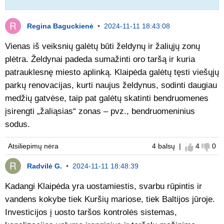
Regina Baguckienė
•
2024-11-11 18:43:08
Vienas iš veiksnių galėtų būti želdynų ir žaliųjų zonų
plėtra. Želdynai padeda sumažinti oro taršą ir kuria
patrauklesnę miesto aplinką. Klaipėda galėtų tęsti viešųjų
parkų renovacijas, kurti naujus želdynus, sodinti daugiau
medžių gatvėse, taip pat galėtų skatinti bendruomenes
įsirengti „žaliąsias“ zonas – pvz., bendruomeninius
sodus.
Atsiliepimų nėra
4 balsų |
4
0
Sutinku
Nes
Radvilė G.
•
2024-11-11 18:48:39
Kadangi Klaipėda yra uostamiestis, svarbu rūpintis ir
vandens kokybe tiek Kuršių mariose, tiek Baltijos jūroje.
Investicijos į uosto taršos kontrolės sistemas,