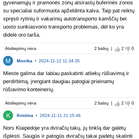
gyvenamųjų ir pramonės zonų atsirastų buferinės zonos
su specialiai suformuota apželdinta kalva. Taip pat reiktų
spręsti rytinių ir vakarinių autotransporto kamščių bei
uosto sunkiasvorio transporto problemas, dėl ko yra
didelė oro tarša.
Atsiliepimų nėra
2 balsų |
2
0
Sutinku
Nes
Monika
•
2024-11-12 11:34:35
Mieste galima dar labiau paskatinti atliekų rūšiavimą ir
perdirbimą, įrengiant daugiau patogiai prieinamų
rūšiavimo konteinerių.
Atsiliepimų nėra
2 balsų |
2
0
Sutinku
Nes
Kristina
•
2024-11-11 21:15:46
Nors Klaipėdoje yra dviračių takų, jų tinklą dar galėtų
išplėsti. Saugūs ir patogūs dviračių takai padėtų skatinti