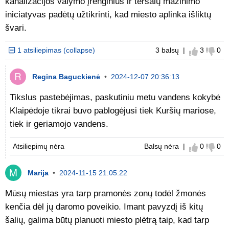
kanalizacijos valymo įrenginius ir teršalų mažinimo
iniciatyvas padėtų užtikrinti, kad miesto aplinka išliktų
švari.
1 atsiliepimas (collapse)
3 balsų |
3
0
Sutinku
Nes
Regina Baguckienė
•
2024-12-07 20:36:13
Tikslus pastebėjimas, paskutiniu metu vandens kokybė
Klaipėdoje tikrai buvo pablogėjusi tiek Kuršių mariose,
tiek ir geriamojo vandens.
Atsiliepimų nėra
Balsų nėra |
0
0
Sutinku
Nes
Marija
•
2024-11-15 21:05:22
Mūsų miestas yra tarp pramonės zonų todėl žmonės
kenčia dėl jų daromo poveikio. Imant pavyzdį iš kitų
šalių, galima būtų planuoti miesto plėtrą taip, kad tarp