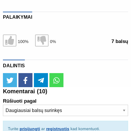
PALAIKYMAI
Sutinku
Nesutinku
7 balsų
100%
0%
DALINTIS
twitter
facebook
telegram
whatsapp
Komentarai
(10)
Rūšiuoti pagal
Turite
prisijungti
ar
registruotis
kad komentuoti.