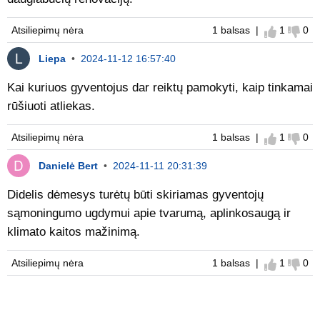
Atsiliepimų nėra
1 balsas |
1
0
Sutinku
Nes
Liepa
•
2024-11-12 16:57:40
Kai kuriuos gyventojus dar reiktų pamokyti, kaip tinkamai
rūšiuoti atliekas.
Atsiliepimų nėra
1 balsas |
1
0
Sutinku
Nes
Danielė Bert
•
2024-11-11 20:31:39
Didelis dėmesys turėtų būti skiriamas gyventojų
sąmoningumo ugdymui apie tvarumą, aplinkosaugą ir
klimato kaitos mažinimą.
Atsiliepimų nėra
1 balsas |
1
0
Sutinku
Nes