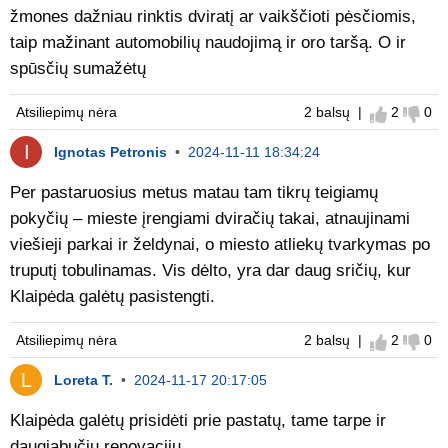
žmones dažniau rinktis dviratį ar vaikščioti pėsčiomis,
taip mažinant automobilių naudojimą ir oro taršą. O ir
spūsčių sumažėtų
Atsiliepimų nėra
2 balsų |
2
0
Sutinku
Nes
Ignotas Petronis
•
2024-11-11 18:34:24
Per pastaruosius metus matau tam tikrų teigiamų
pokyčių – mieste įrengiami dviračių takai, atnaujinami
viešieji parkai ir želdynai, o miesto atliekų tvarkymas po
truputį tobulinamas. Vis dėlto, yra dar daug sričių, kur
Klaipėda galėtų pasistengti.
Atsiliepimų nėra
2 balsų |
2
0
Sutinku
Nes
Loreta T.
•
2024-11-17 20:17:05
Klaipėda galėtų prisidėti prie pastatų, tame tarpe ir
daugiabučių renovacijų.