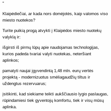
"
Klaipėdiečiai, ar kada nors domėjotės, kaip valomos viso
miesto nuotekos?
Turite puikią progą atvykti į Klaipėdos miesto nuotekų
valyklą ir:
išgirsti iš pirmų lūpų apie naudojamas technologijas,
kurios padeda tvariai valyti nuotekas, neteršiant
aplinkos;
pamatyti naujai įgyvendintą 1,48 mln. eurų vertės
projektą - modernizuotus smėliagaudžių tiltus ir
uždengtus rezervuarus;
įsitikinti, kad siekiame teikti aukščiausio lygio paslaugas,
rūpindamiesi tiek gyventojų komfortu, tiek ir visų mūsų
aplinka.