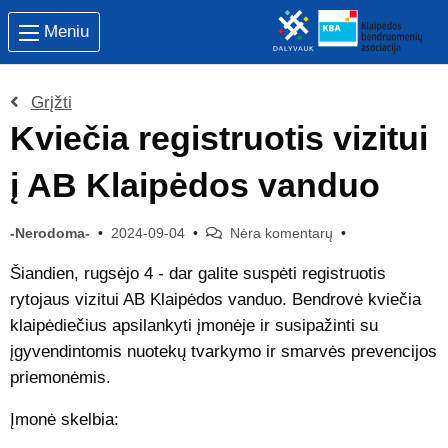
Meniu
Grįžti
Kviečia registruotis vizitui
į AB Klaipėdos vanduo
-Nerodoma-
•
2024-09-04
•
Nėra komentarų
•
Šiandien, rugsėjo 4 - dar galite suspėti registruotis
rytojaus vizitui AB Klaipėdos vanduo. Bendrovė kviečia
klaipėdiečius apsilankyti įmonėje ir susipažinti su
įgyvendintomis nuotekų tvarkymo ir smarvės prevencijos
priemonėmis.
Įmonė skelbia: