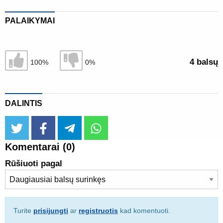
PALAIKYMAI
Sutinku
Nesutinku
4 balsų
100%
0%
DALINTIS
twitter
facebook
telegram
whatsapp
Komentarai
(0)
Rūšiuoti pagal
Turite
prisijungti
ar
registruotis
kad komentuoti.